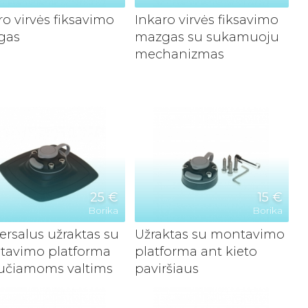
ro virvės fiksavimo
Inkaro virvės fiksavimo
gas
mazgas su sukamuoju
mechanizmas
25 €
15 €
Borika
Borika
ersalus užraktas su
Užraktas su montavimo
avimo platforma
platforma ant kieto
učiamoms valtims
paviršiaus