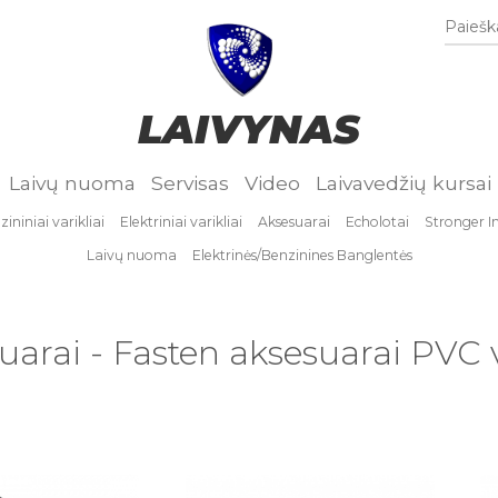
Paieška
LAIVYNAS
Laivų nuoma
Servisas
Video
Laivavedžių kursai
ininiai varikliai
Elektriniai varikliai
Aksesuarai
Echolotai
Stronger I
Laivų nuoma
Elektrinės/Benzinines Banglentės
uarai - Fasten aksesuarai PVC 