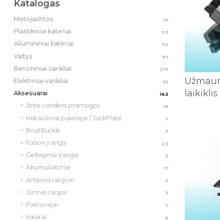
Katalogas
Motojachtos
74
Plastikiniai kateriai
93
Aliumininiai kateriai
30
Valtys
84
Benzininiai varikliai
219
Užmaun
Elektriniai varikliai
55
laikiklis
Aksesuarai
162
Jobe vandens pramogos
18
Hidrauliniai pakelėjai / JackPlate
3
BoatBuckle
3
Fusion įranga
22
Gelbėjimo įranga
3
Akumuliatoriai
17
Antenos racijom
2
Jūrinės racijos
3
Pakrovėjai
7
Inkarai
8