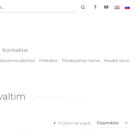
...
Kontaktai
nkaravimo sistemos
Priekabos
Plaukiojantys namai
Naudoti laivai
valtim
Pasirinkite
Rūšiavimas pagal