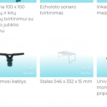
ma 100 x 100
Echoloto sonaro
Inka
 ir kitų
tvirtinimas
maz
ų tvirtinimui su
 jutiklio
imu
10 €
94 €
Borika
Borika
imosi kablys
Stalas 546 x 332 x 15 mm
Univ
mont
prip