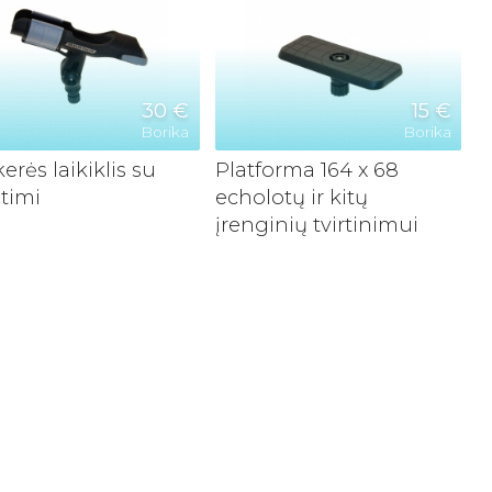
30 €
15 €
Borika
Borika
erės laikiklis su
Platforma 164 x 68
timi
echolotų ir kitų
įrenginių tvirtinimui