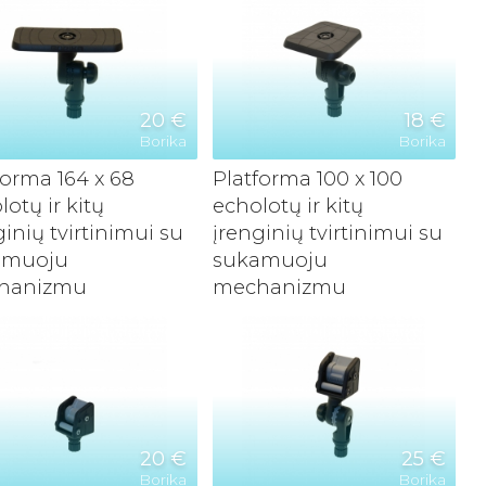
20 €
18 €
Borika
Borika
forma 164 x 68
Platforma 100 x 100
lotų ir kitų
echolotų ir kitų
ginių tvirtinimui su
įrenginių tvirtinimui su
amuoju
sukamuoju
hanizmu
mechanizmu
20 €
25 €
Borika
Borika