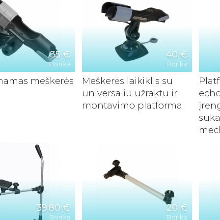
35 €
40 €
Borika
Borika
amas meškerės
Meškerės laikiklis su
Plat
universaliu užraktu ir
echo
montavimo platforma
įren
suk
mec
39.80 €
20 €
Borika
Borika