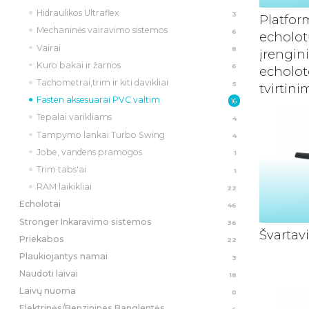
Hidraulikos Ultraflex
3
Platfor
Mechaninės vairavimo sistemos
6
echolotų
Vairai
8
įrengini
Kuro bakai ir žarnos
6
echoloto
Tachometrai,trim ir kiti davikliai
5
tvirtin
Fasten aksesuarai PVC valtim
16
Tepalai varikliams
4
Tampymo lankai Turbo Swing
4
Jobe, vandens pramogos
1
Trim tabs'ai
1
RAM laikikliai
22
Echolotai
46
Stronger Inkaravimo sistemos
36
Švartav
Priekabos
22
Plaukiojantys namai
3
Naudoti laivai
18
Laivų nuoma
0
Elektrinės/Benzinines Banglentės