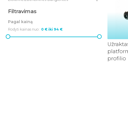
6
Filtravimas
Pagal kainą
Rodyti kainas nuo:
Užrakt
platfor
profilio