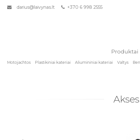
darius@laivynas.lt
+370 6 998 2555
Produktai
Motojachtos
Plastikiniai kateriai
Aliumininiai kateriai
Valtys
Benz
Akses