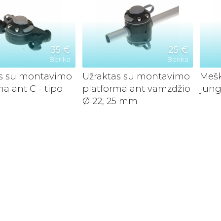
35 €
25 €
Borika
Borika
as su montavimo
Užraktas su montavimo
Mešk
ma ant C - tipo
platforma ant vamzdžio
jung
Ø 22, 25 mm