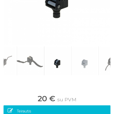
20 €
su PVM
Teirautis