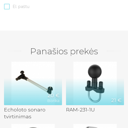
El. paštu
Panašios prekės
20 €
21 €
Borika
Echoloto sonaro
RAM-231-1U
tvirtinimas