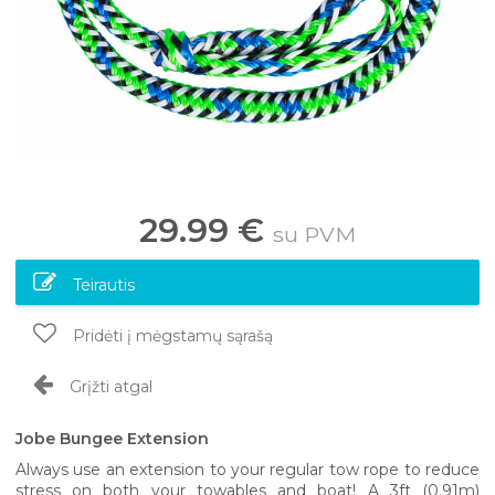
29.99 €
su PVM
Teirautis
Pridėti į mėgstamų sąrašą
Grįžti atgal
Jobe Bungee Extension
Always use an extension to your regular tow rope to reduce
stress on both your towables and boat! A 3ft (0.91m)