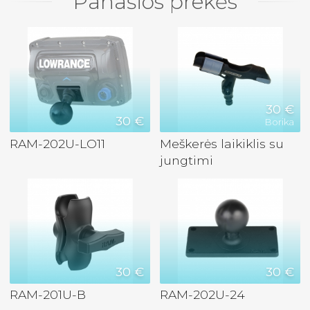
Panašios prekės
30 €
30 €
Borika
RAM-202U-LO11
Meškerės laikiklis su
jungtimi
30 €
30 €
RAM-201U-B
RAM-202U-24