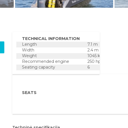
TECHNICAL INFORMATION
Length
7.1 m
Width
2.4 m
Weight
1045 kg
Recommended engine
250 hp
Seating capacity
6
SEATS
Techninė specifikacija