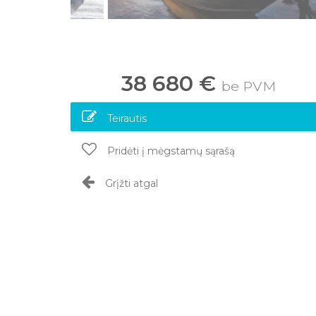
38 680 €
be PVM
Teirautis
Pridėti į mėgstamų sąrašą
Grįžti atgal