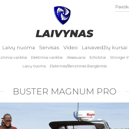
Paieška
LAIVYNAS
Laivų nuoma
Servisas
Video
Laivavedžių kursai
ininiai varikliai
Elektriniai varikliai
Aksesuarai
Echolotai
Stronger I
Laivų nuoma
Elektrinės/Benzinines Banglentės
BUSTER MAGNUM PRO