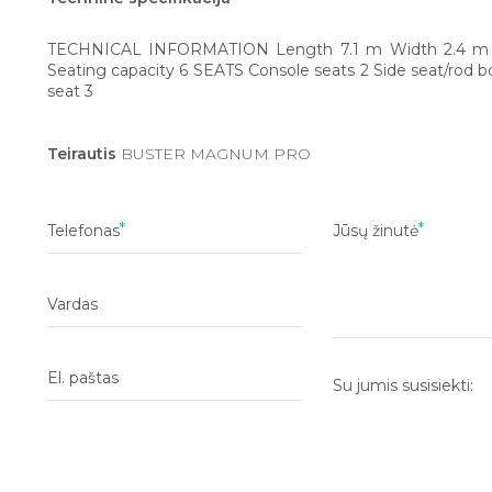
TECHNICAL INFORMATION Length 7.1 m Width 2.4 m
Seating capacity 6 SEATS Console seats 2 Side seat/rod bo
seat 3
Teirautis
BUSTER MAGNUM PRO
Telefonas
Jūsų žinutė
Vardas
El. paštas
Su jumis susisiekti: