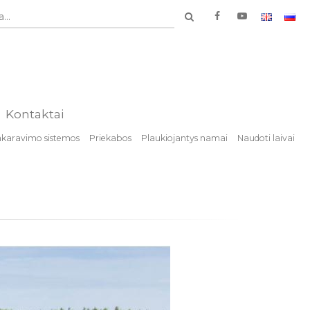
...
Kontaktai
nkaravimo sistemos
Priekabos
Plaukiojantys namai
Naudoti laivai