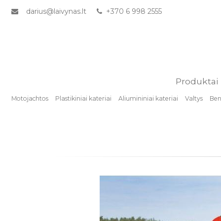
darius@laivynas.lt
+370 6 998 2555
Produktai
Motojachtos
Plastikiniai kateriai
Aliumininiai kateriai
Valtys
Benz