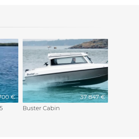
700 €
37 847 €
5
Buster Cabin