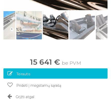
15 641 €
be PVM
Teirautis
Pridėti į mėgstamų sąrašą
Grįžti atgal