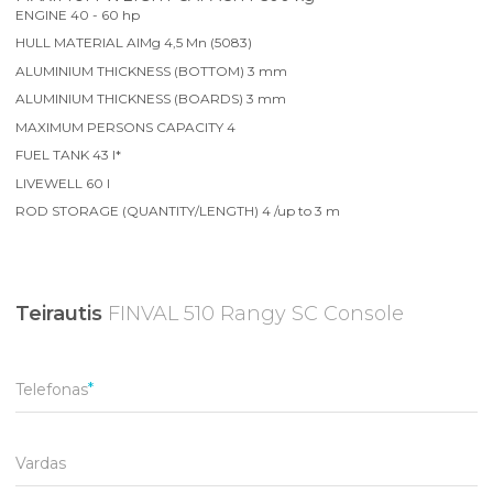
ENGINE 40 - 60 hp
HULL MATERIAL AlMg 4,5 Mn (5083)
ALUMINIUM THICKNESS (BOTTOM) 3 mm
ALUMINIUM THICKNESS (BOARDS) 3 mm
MAXIMUM PERSONS CAPACITY 4
FUEL TANK 43 l*
LIVEWELL 60 l
ROD STORAGE (QUANTITY/LENGTH) 4 /up to 3 m
Teirautis
FINVAL 510 Rangy SC Console
Telefonas
Vardas