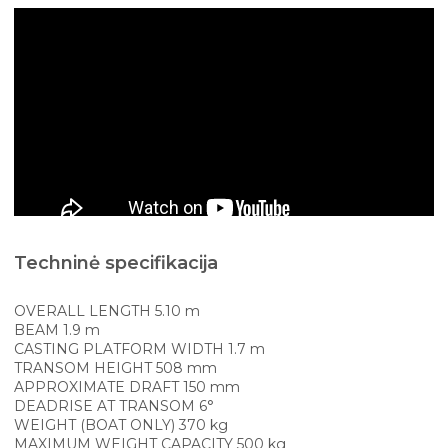
Techninė specifikacija
OVERALL LENGTH 5.10 m
BEAM 1.9 m
CASTING PLATFORM WIDTH 1.7 m
TRANSOM HEIGHT 508 mm
APPROXIMATE DRAFT 150 mm
DEADRISE AT TRANSOM 6°
WEIGHT (BOAT ONLY) 370 kg
MAXIMUM WEIGHT CAPACITY 500 kg