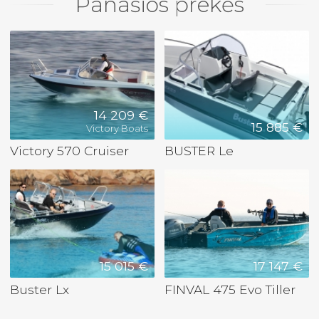
Panašios prekės
14 209 €
15 885 €
Victory Boats
Victory 570 Cruiser
BUSTER Le
15 015 €
17 147 €
Buster Lx
FINVAL 475 Evo Tiller