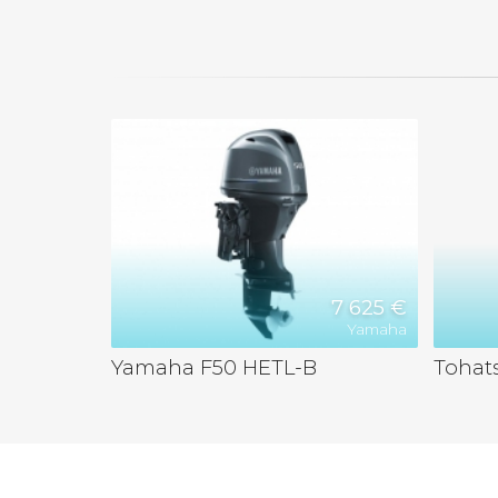
7 625 €
Yamaha
Yamaha F50 HETL-B
Tohat