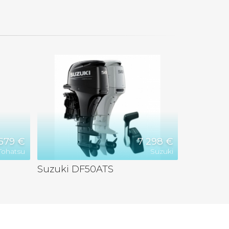
 579 €
7 298 €
Tohatsu
Suzuki
Suzuki DF50ATS