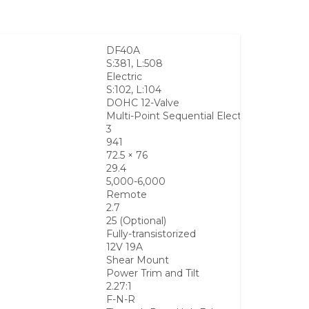
DF40A
S:381, L:508
Electric
S:102, L:104
DOHC 12-Valve
Multi-Point Sequential Electronic Fuel Inj
3
941
72.5 × 76
29.4
5,000-6,000
Remote
2.7
25 (Optional)
Fully-transistorized
12V 19A
Shear Mount
Power Trim and Tilt
2.27:1
F-N-R