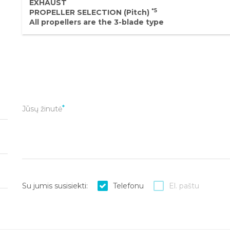
EXHAUST
*5
PROPELLER SELECTION (Pitch)
All propellers are the 3-blade type
Jūsų žinutė
Su jumis susisiekti:
Telefonu
El. paštu