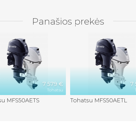
Panašios prekės
7 579 €
7
Tohatsu
su MFS50AETS
Tohatsu MFS50AETL