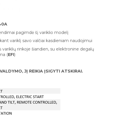
40A
rendimai pagimdė šį variklio modelį
kant variklį savo valčiai kasdieniam naudojimui
variklių rinkoje šiandien, su elektronine degalų
ma (
EFI
)
LDYMO, JĮ REIKIA ĮSIGYTI ATSKIRAI.