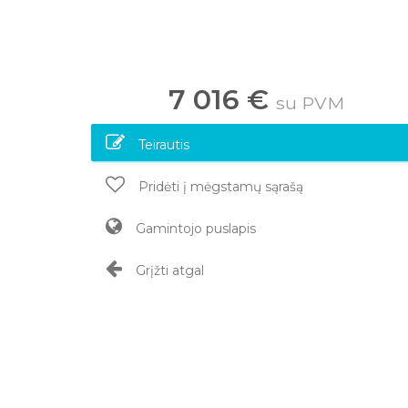
7 016 €
su PVM
Teirautis
Pridėti į mėgstamų sąrašą
Gamintojo puslapis
Grįžti atgal