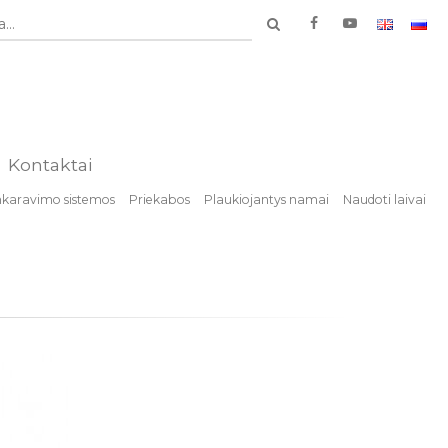
...
Kontaktai
nkaravimo sistemos
Priekabos
Plaukiojantys namai
Naudoti laivai