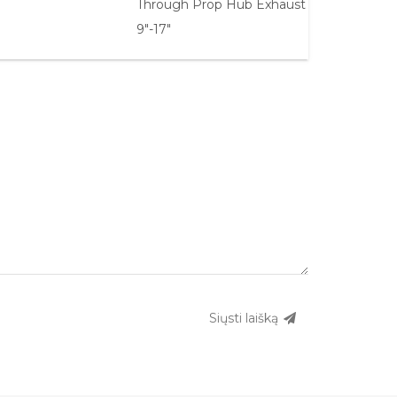
Through Prop Hub Exhaust
9"-17"
Siųsti laišką