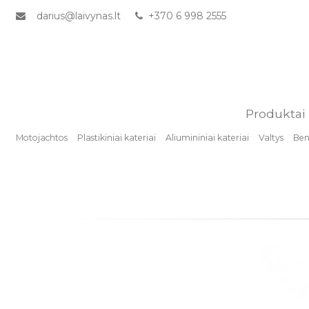
darius@laivynas.lt
+370 6 998 2555
Produktai
Motojachtos
Plastikiniai kateriai
Aliumininiai kateriai
Valtys
Benz