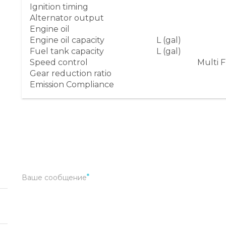
Ignition timing
Alternator output
Engine oil
Engine oil capacity
L (gal)
Fuel tank capacity
L (gal)
Speed control
Multi 
Gear reduction ratio
Emission Compliance
Ваше сообщение