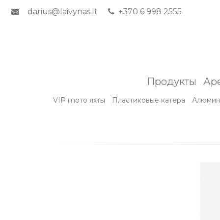
darius@laivynas.lt
+370 6 998 2555
Продукты
Ар
VIP mото яхты
Пластиковые катера
Алюмин