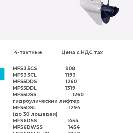
4-тактные Цена с НДС тах
MFS3.5CS 908
MFS3.5CL 1193 S - кор
MFS5DDS 1260 L - дл
MFS5DDL 1319 F - елек
MFS5DSS 1260 T - еле
гидроулическии лифтер
MFS5DSL 1294 P - диста
(до 30 лошадеи)
MFS6DSS 1454 W - б
MFS6DWSS 1454