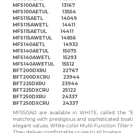
MFS100AETL 13167
MFS100AETUL 13554
MFS115AETL 14049
MFS115AWETL 14411
MFS115AETUL 14411
MFS115AWETUL 14856
MFS140AETL 14932
MFS140AETUL 15075
MFS140AWETL 15293
MFS140AWETUL 15512
BFT200DXRU 22767
BFT200DXCRU 23944
BFT225DXRU 23944
BFT225DXCRU 25122
BFT250DXRU 24337
BFT250DXCRU 24337
MFS50/40 are available in WHITE, called the “
matching with prestigious and sophisticated boats
elegant values. White-color Multi-Function Tiller Ha
They deliver comfortable cruise to all boaters.