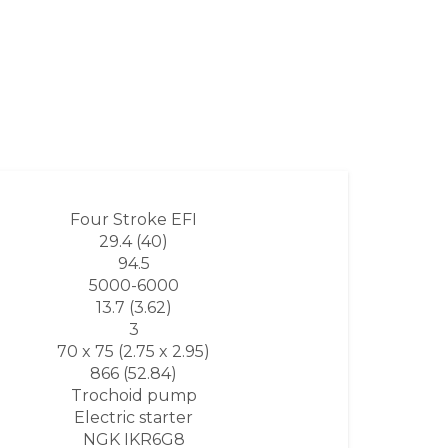
Four Stroke EFI
29.4 (40)
94.5
5000-6000
13.7 (3.62)
3
70 x 75 (2.75 x 2.95)
866 (52.84)
Trochoid pump
Electric starter
NGK IKR6G8