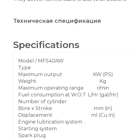
Техническая спецификация
Specifications
Model /
MFS4
0AW
Type
Maximum output
KW (PS)
Weight
Kg
Maximum operating range
r/min
Fuel consumption at W.O.T
L/Hr (gal/Hr)
Number of cylinder
Bore x Stroke
mm (in)
Displacement
ml (Cu in)
Engine lubrication system
Starting system
Spark plug