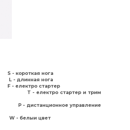
откая нога
инная нога
тро стартер
ктро стартер и трим
нционное управление
елыи цвет