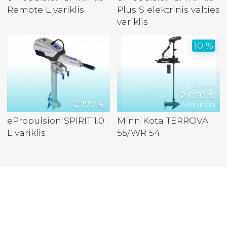
Remote L variklis
Plus S elektrinis valties
variklis
10 %
2 295 €
2 050 €
2 199 €
Minn Kota
ePropulsion SPIRIT 1.0
Minn Kota TERROVA
L variklis
55/WR 54