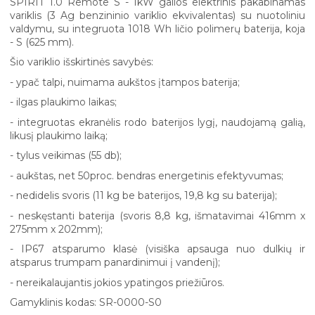
SPIRIT 1.0 Remote S - 1kW galios elektrinis pakabinamas
variklis (3 Ag benzininio variklio ekvivalentas) su nuotoliniu
valdymu, su integruota 1018 Wh ličio polimerų baterija, koja
- S (625 mm).
Šio variklio išskirtinės savybės:
- ypač talpi, nuimama aukštos įtampos baterija;
- ilgas plaukimo laikas;
- integruotas ekranėlis rodo baterijos lygį, naudojamą galią,
likusį plaukimo laiką;
- tylus veikimas (55 db);
- aukštas, net 50proc. bendras energetinis efektyvumas;
- nedidelis svoris (11 kg be baterijos, 19,8 kg su baterija);
- neskęstanti baterija (svoris 8,8 kg, išmatavimai 416mm x
275mm x 202mm);
- IP67 atsparumo klasė (visiška apsauga nuo dulkių ir
atsparus trumpam panardinimui į vandenį);
- nereikalaujantis jokios ypatingos priežiūros.
Gamyklinis kodas: SR-0000-S0