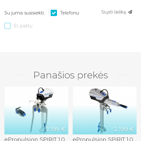
Siųsti laišką
Su jumis susisiekti:
Telefonu
El. paštu
Panašios prekės
2 199 €
2 199 €
ePropulsion SPIRIT 1.0
ePropulsion SPIRIT 1.0