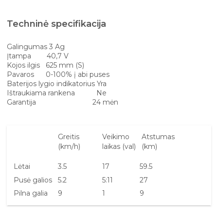
Techninė specifikacija
Galingumas 3 Ag
Įtampa 40,7 V
Kojos ilgis 625 mm (S)
Pavaros 0-100% į abi puses
Baterijos lygio indikatorius Yra
Ištraukiama rankena Ne
Garantija 24 mėn
Greitis
Veikimo
Atstumas
(km/h)
laikas (val)
(km)
Lėtai
3.5
17
59.5
Pusė galios
5.2
5:11
27
Pilna galia
9
1
9