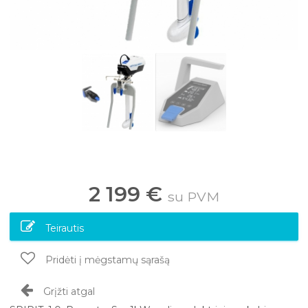
2 199 €
su PVM
Teirautis
Pridėti į mėgstamų sąrašą
Grįžti atgal