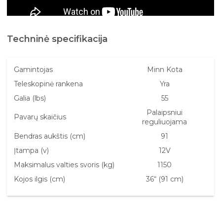
Techninė specifikacija
Gamintojas
Minn Kota
Teleskopinė rankena
Yra
Galia (lbs)
55
Palaipsniui
Pavarų skaičius
reguliuojama
Bendras aukštis (cm)
91
Įtampa (v)
12V
Maksimalus valties svoris (kg)
1150
Kojos ilgis (cm)
36“ (91 cm)