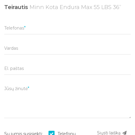
Teirautis
Minn Kota Endura Max 55 LBS 36“
Telefonas
Vardas
El. paštas
Jūsų žinutė
Siųsti laišką
Su jumis susisiekti:
Telefonu