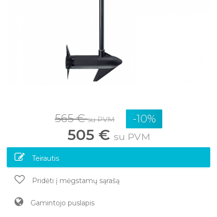
565 €
-10%
su PVM
505 €
su PVM
Teirautis
Pridėti į mėgstamų sąrašą
Gamintojo puslapis