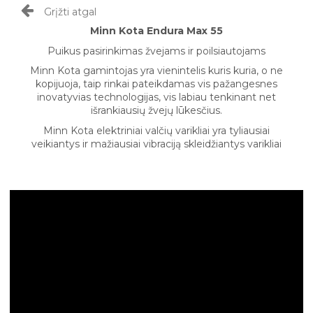
Grįžti atgal
Minn Kota Endura Max 55
Puikus pasirinkimas žvejams ir poilsiautojams
Minn Kota gamintojas yra vienintelis kuris kuria, o ne
kopijuoja, taip rinkai pateikdamas vis pažangesnes
inovatyvias technologijas, vis labiau tenkinant net
išrankiausių žvejų lūkesčius.
Minn Kota elektriniai valčių varikliai yra tyliausiai
veikiantys ir mažiausiai vibraciją skleidžiantys varikliai