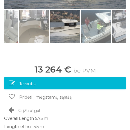
13 264 €
be PVM
Teirautis
Pridėti į mėgstamų sąrašą
Grįžti atgal
Overall Length
5.75 m
Length of hull
5.5 m