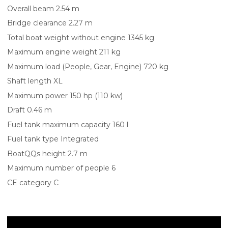
Overall beam
2.54 m
Bridge clearance
2.27 m
Total boat weight without engine
1345 kg
Maximum engine weight
211 kg
Maximum load (People, Gear, Engine)
720 kg
Shaft length
XL
Maximum power
150 hp (110 kw)
Draft
0.46 m
Fuel tank maximum capacity
160 l
Fuel tank type
Integrated
BoatQQs height
2.7 m
Maximum number of people
6
CE category
C