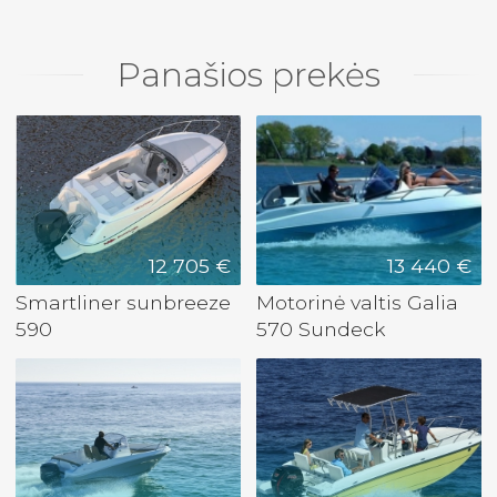
Panašios prekės
12 705 €
13 440 €
Smartliner sunbreeze
Motorinė valtis Galia
590
570 Sundeck