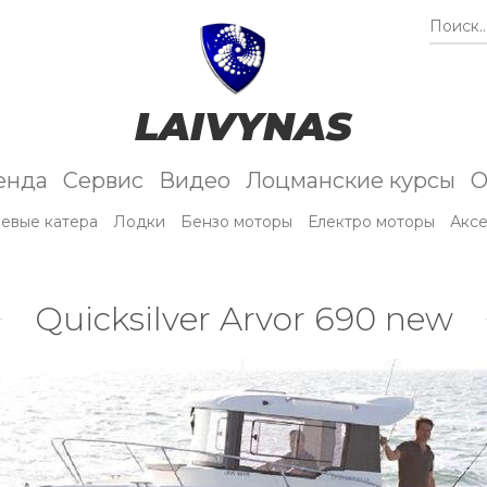
Поиск..
LAIVYNAS
енда
Сервис
Видео
Лоцманские курсы
О
евые катера
Лодки
Бензо моторы
Електро моторы
Акс
Quicksilver Arvor 690 new