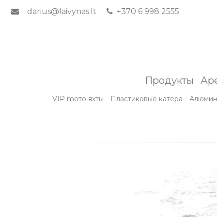
darius@laivynas.lt
+370 6 998 2555
Продукты
Ар
VIP mото яхты
Пластиковые катера
Алюмин