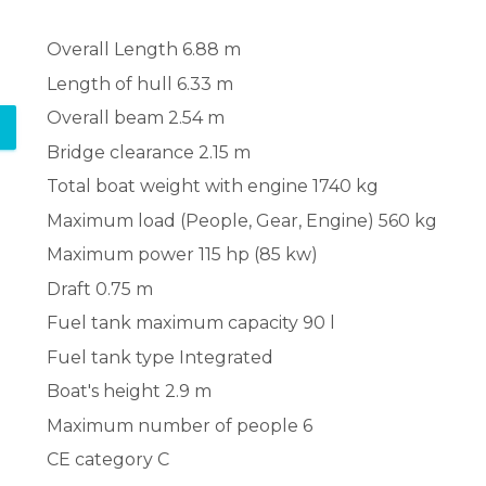
Overall Length
6.88 m
Length of hull
6.33 m
Overall beam
2.54 m
Bridge clearance
2.15 m
Total boat weight with engine
1740 kg
Maximum load (People, Gear, Engine)
560 kg
Maximum power
115 hp (85 kw)
Draft
0.75 m
Fuel tank maximum capacity
90 l
Fuel tank type
Integrated
Boat's height
2.9 m
Maximum number of people
6
CE category
C