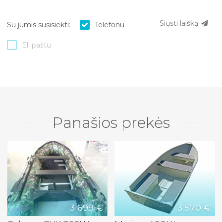
Siųsti laišką
Su jumis susisiekti:
Telefonu
El. paštu
Panašios prekės
3 699 €
3 570 €