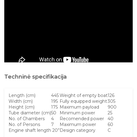
Techninė specifikacija
Length (cm)
445
Weight of empty boat
126
Width (cm)
195
Fully equipped weight
305
Height (cm)
175
Maximum payload
900
Tube diameter (cm)
50
Minimum power
25
No. of Chambers
4
Recomended power
40
No. of Persons
7
Maximum power
60
Engine shaft length
20”
Design category
C