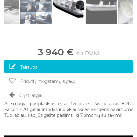
3 940 €
su PVM
Teirautis
Pridėti į mėgstamų sąrašą
Grįžti atgal
Ar smagiai pasiplaukiosite, ar žvejosite - šis naujasis BRIG
Falcon 420 gerai atrodys ir puikiai skries vandens paviršiumi!
Tuo labiau, kad jūs galite pasiimti iki 7 žmonių su savimi!