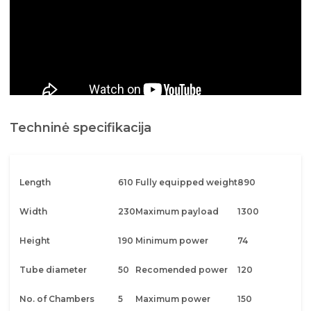
Techninė specifikacija
Length
610
Fully equipped weight
890
Width
230
Maximum payload
1300
Height
190
Minimum power
74
Tube diameter
50
Recomended power
120
No. of Chambers
5
Maximum power
150