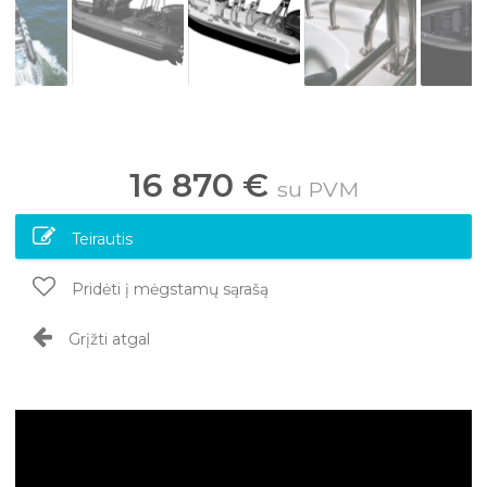
16 870 €
su PVM
Teirautis
Pridėti į mėgstamų sąrašą
Grįžti atgal