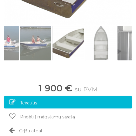
1 900 €
su PVM
Teirautis
Pridėti į mėgstamų sąrašą
Grįžti atgal