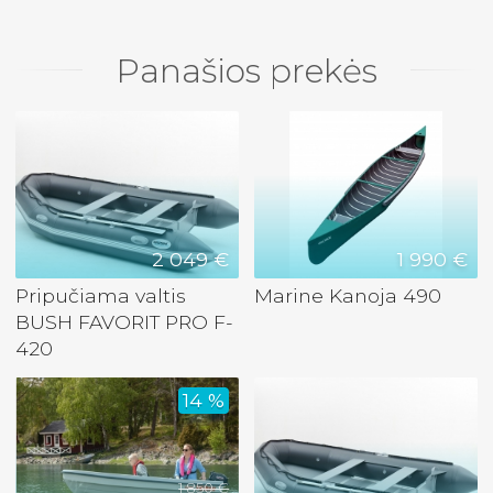
Panašios prekės
2 049 €
1 990 €
Pripučiama valtis
Marine Kanoja 490
BUSH FAVORIT PRO F-
420
14 %
1 850 €