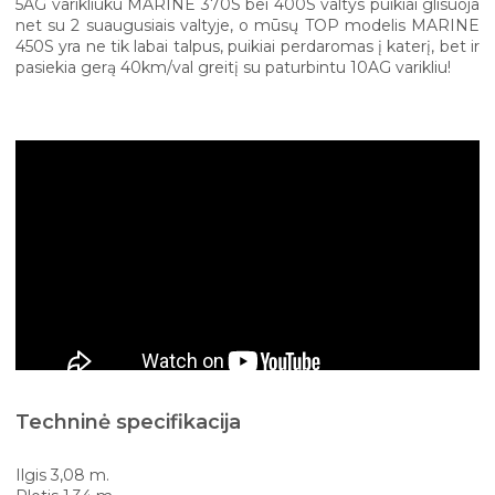
5AG varikliuku MARINE 370S bei 400S valtys puikiai glisuoja
net su 2 suaugusiais valtyje, o mūsų TOP modelis MARINE
450S yra ne tik labai talpus, puikiai perdaromas į katerį, bet ir
pasiekia gerą 40km/val greitį su paturbintu 10AG varikliu!
Techninė specifikacija
Ilgis 3,08 m.