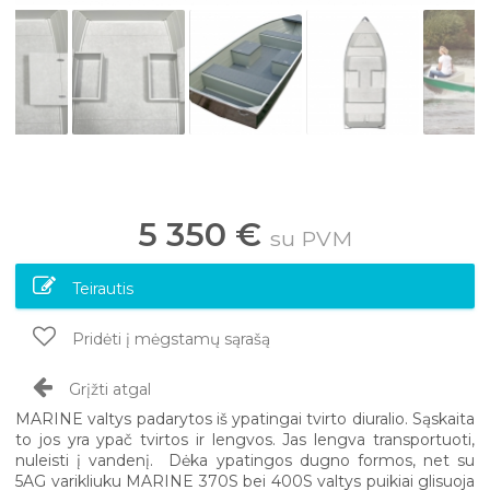
5 350 €
su PVM
Teirautis
Pridėti į mėgstamų sąrašą
Grįžti atgal
MARINE valtys padarytos iš ypatingai tvirto diuralio. Sąskaita
to jos yra ypač tvirtos ir lengvos. Jas lengva transportuoti,
nuleisti į vandenį. Dėka ypatingos dugno formos, net su
5AG varikliuku MARINE 370S bei 400S valtys puikiai glisuoja