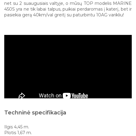
net su 2 suaugusiais valtyje, o mūsų TOP modelis MARINE
450S yra ne tik labai talpus, puikiai perdaromas į katerį, bet ir
pasiekia gerą 40km/val greitį su paturbintu 10AG varikliu!
Techninė specifikacija
Ilgis 4,45 m.
Plotis 1,67 m.