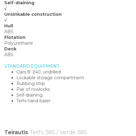
Self-draining
√
Unsinkable construction
√
Hull
ABS
Flotation
Polyurethane
Deck
ABS
STANDARD EQUIPMENT
Oars 8’ 240, undrilled
Lockable storage compartment
Rubbing strip
Pair of rowlocks
Self-draining
Terhi hand bailer
Teirautis
Terhi 385 / Verde 385