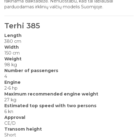
rakinama daiktadėžė. Nenuostabu, kad tai labiausiai
parduodamas irklinių valčių modelis Suomijoje.
Terhi 385
Length
380 cm
Width
150 cm
Weight
98 kg
Number of passengers
4
Engine
2-6 hp
Maximum recommended engine weight
27 kg
Estimated top speed with two persons
6 kn
Approval
CE/D
Transom height
Short