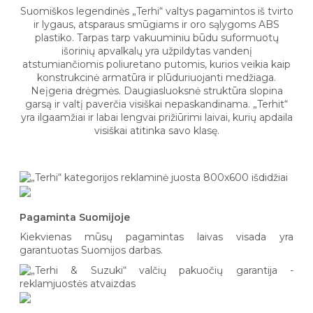
Suomiškos legendinės „Terhi“ valtys pagamintos iš tvirto
ir lygaus, atsparaus smūgiams ir oro sąlygoms ABS
plastiko. Tarpas tarp vakuuminiu būdu suformuotų
išorinių apvalkalų yra užpildytas vandenį
atstumiančiomis poliuretano putomis, kurios veikia kaip
konstrukcinė armatūra ir plūduriuojanti medžiaga.
Neįgeria drėgmės. Daugiasluoksnė struktūra slopina
garsą ir valtį paverčia visiškai nepaskandinama. „Terhit“
yra ilgaamžiai ir labai lengvai prižiūrimi laivai, kurių apdaila
visiškai atitinka savo klasę.
Pagaminta Suomijoje
Kiekvienas mūsų pagamintas laivas visada yra
garantuotas Suomijos darbas.