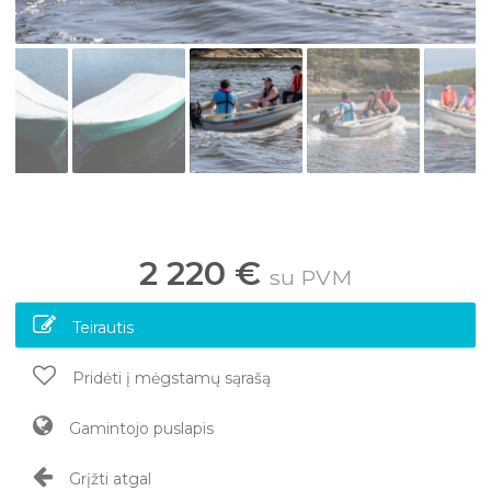
2 220 €
su PVM
Teirautis
Pridėti į mėgstamų sąrašą
Gamintojo puslapis
Grįžti atgal