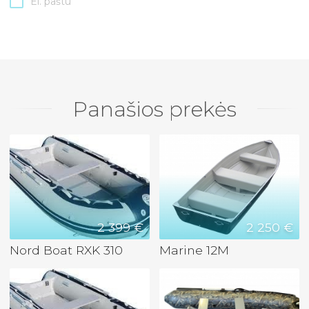
El. paštu
Panašios prekės
2 399 €
2 250 €
Nord Boat RXK 310
Marine 12M