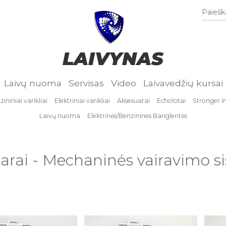
Paieška
LAIVYNAS
Laivų nuoma
Servisas
Video
Laivavedžių kursai
ininiai varikliai
Elektriniai varikliai
Aksesuarai
Echolotai
Stronger I
Laivų nuoma
Elektrinės/Benzinines Banglentės
arai - Mechaninės vairavimo s