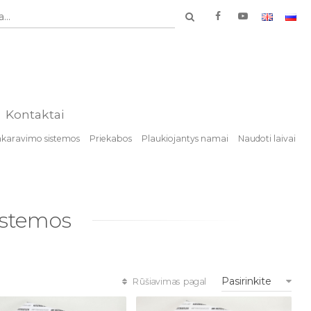
...
Kontaktai
nkaravimo sistemos
Priekabos
Plaukiojantys namai
Naudoti laivai
istemos
Pasirinkite
Rūšiavimas pagal