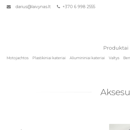
darius@laivynas.lt
+370 6 998 2555
Produktai
Motojachtos
Plastikiniai kateriai
Aliumininiai kateriai
Valtys
Benz
Aksesu