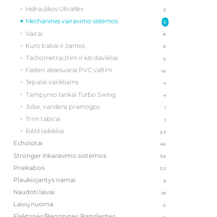
Hidraulikos Ultraflex
3
Mechaninės vairavimo sistemos
6
Vairai
8
Kuro bakai ir žarnos
6
Tachometrai,trim ir kiti davikliai
5
Fasten aksesuarai PVC valtim
16
Tepalai varikliams
4
Tampymo lankai Turbo Swing
4
Jobe, vandens pramogos
1
Trim tabs'ai
1
RAM laikikliai
22
Echolotai
46
Stronger Inkaravimo sistemos
36
Priekabos
22
Plaukiojantys namai
3
Naudoti laivai
18
Laivų nuoma
0
Elektrinės/Benzinines Banglentės