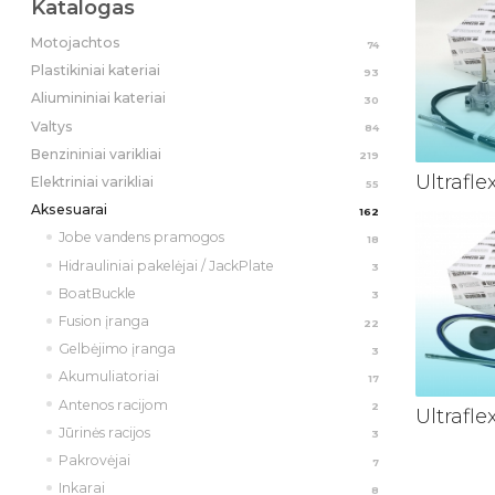
Katalogas
Motojachtos
74
Plastikiniai kateriai
93
Aliumininiai kateriai
30
Valtys
84
Benzininiai varikliai
219
Ultrafl
Elektriniai varikliai
55
Aksesuarai
162
Jobe vandens pramogos
18
Hidrauliniai pakelėjai / JackPlate
3
BoatBuckle
3
Fusion įranga
22
Gelbėjimo įranga
3
Akumuliatoriai
17
Antenos racijom
2
Ultrafl
Jūrinės racijos
3
Pakrovėjai
7
Inkarai
8