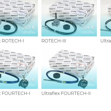
269 €
354 €
Ultraflex
Ultraflex
ex ROTECH-I
ROTECH-III
Ultr
309 €
399 €
Ultraflex
Ultraflex
ex FOURTECH-I
Ultraflex FOURTECH-II