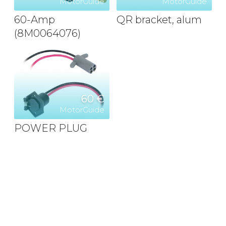
MotorGuide
MotorGuide
60-Amp
QR bracket, alum
(8M0064076)
60 €
MotorGuide
POWER PLUG