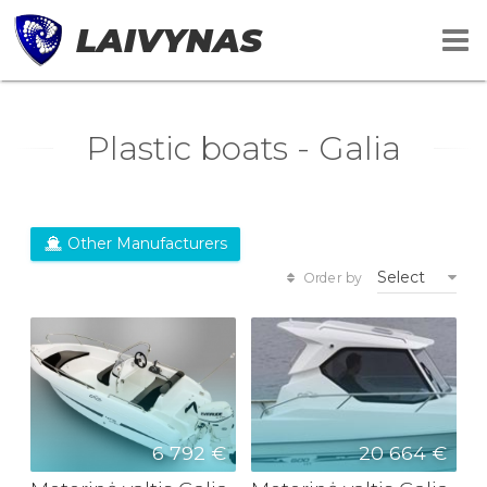
LAIVYNAS
Plastic boats - Galia
Other Manufacturers
Select
Order by
6 792 €
20 664 €