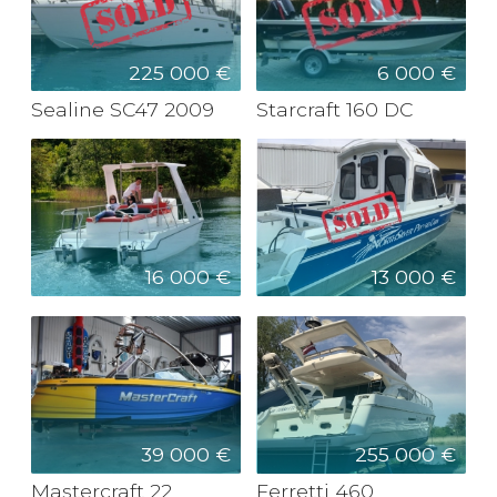
225 000 €
6 000 €
Sealine SC47 2009
Starcraft 160 DC
16 000 €
13 000 €
39 000 €
255 000 €
Mastercraft 22
Ferretti 460