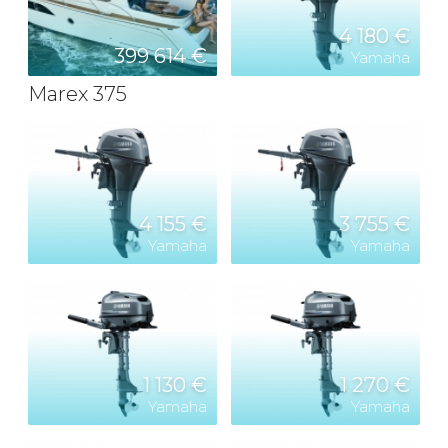
4 180 €
399 614 €
Yamaha
Marex 375
4 155 €
3 755 €
Yamaha
Yamaha
1 130 €
1 270 €
Yamaha
Yamaha