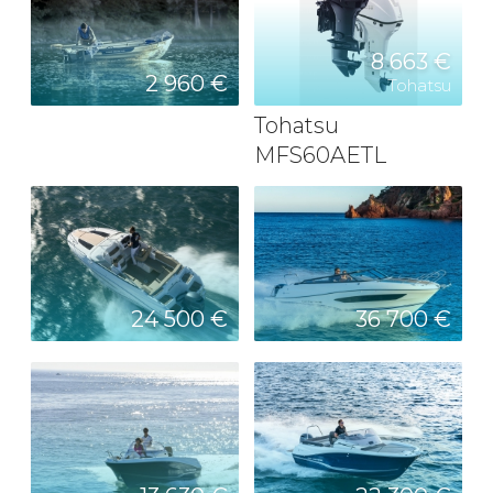
8 663 €
2 960 €
Tohatsu
Tohatsu
MFS60AETL
24 500 €
36 700 €