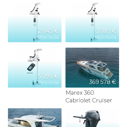
2 845 €
3 180 €
Minn Kota
Minn Kota
5 295 €
369 578 €
Minn Kota
Marex 360
Cabriolet Cruiser