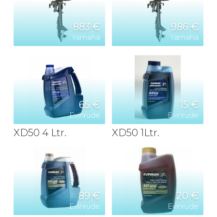
883 €
986 €
Yamaha
Yamaha
65 €
15 €
Evinrude
Evinrude
XD50 4 Ltr.
XD50 1Ltr.
89 €
20 €
Evinrude
Evinrude