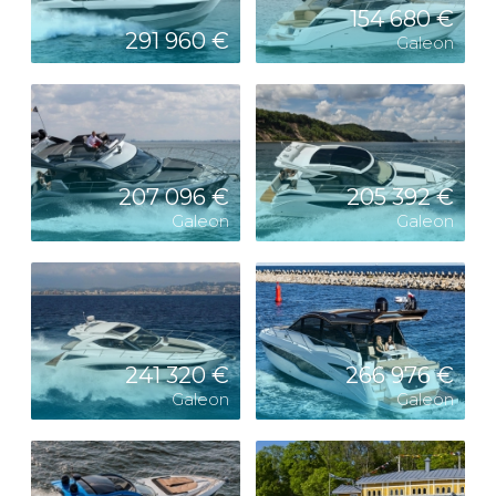
154 680 €
291 960 €
Galeon
207 096 €
205 392 €
Galeon
Galeon
241 320 €
266 976 €
Galeon
Galeon