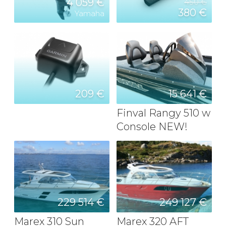
4 059 €
450 €
380 €
Yamaha
209 €
15 641 €
Finval Rangy 510 w
Console NEW!
229 514 €
249 127 €
Marex 310 Sun
Marex 320 AFT