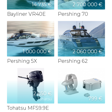
14 735 €
2 700 000 €
Bayliner VR40E
Pershing 70
1 000 000 €
2 060 000 €
Pershing 5X
Pershing 62
2 650 €
799 €
Tohatsu
Tohatsu MFS9.9E