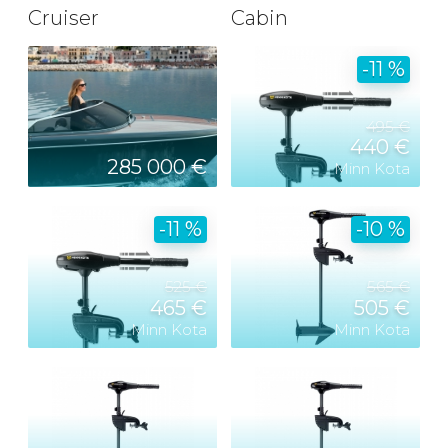
Cruiser
Cabin
-11 %
495 €
440 €
285 000 €
Minn Kota
-11 %
-10 %
525 €
565 €
465 €
505 €
Minn Kota
Minn Kota