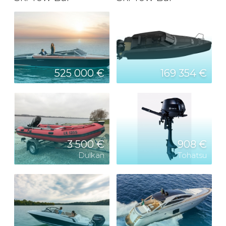
525 000 €
169 354 €
3 500 €
908 €
Dulkan
Tohatsu