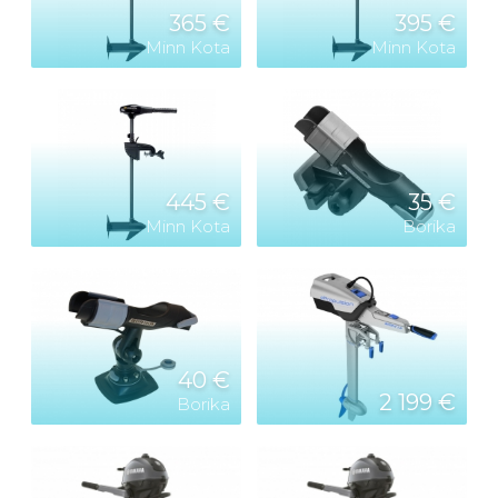
365 €
395 €
Minn Kota
Minn Kota
445 €
35 €
Minn Kota
Borika
40 €
2 199 €
Borika