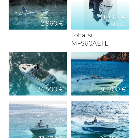
8 663 €
2 960 €
Tohatsu
Tohatsu
MFS60AETL
24 500 €
36 700 €