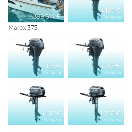
4 180 €
399 614 €
Yamaha
Marex 375
4 155 €
3 755 €
Yamaha
Yamaha
1 130 €
1 270 €
Yamaha
Yamaha