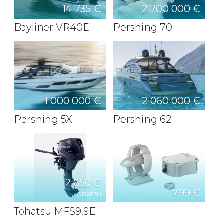
14 735 €
2 700 000 €
Bayliner VR40E
Pershing 70
1 000 000 €
2 060 000 €
Pershing 5X
Pershing 62
2 650 €
799 €
Tohatsu
Tohatsu MFS9.9E