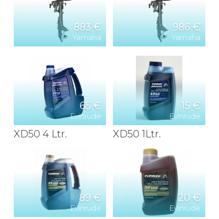
883 €
986 €
Yamaha
Yamaha
65 €
15 €
Evinrude
Evinrude
XD50 4 Ltr.
XD50 1Ltr.
89 €
20 €
Evinrude
Evinrude