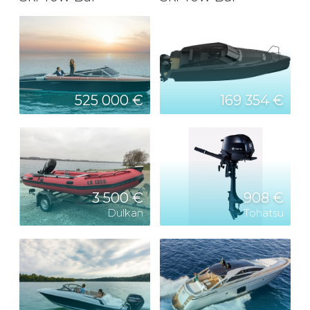
525 000 €
169 354 €
3 500 €
908 €
Dulkan
Tohatsu