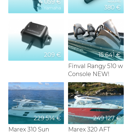
4 059 €
450 €
380 €
Yamaha
209 €
15 641 €
Finval Rangy 510 w
Console NEW!
229 514 €
249 127 €
Marex 310 Sun
Marex 320 AFT