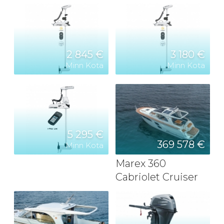
2 845 €
3 180 €
Minn Kota
Minn Kota
5 295 €
369 578 €
Minn Kota
Marex 360
Cabriolet Cruiser