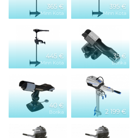
365 €
395 €
Minn Kota
Minn Kota
445 €
35 €
Minn Kota
Borika
40 €
2 199 €
Borika