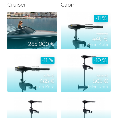
Cruiser
Cabin
-11 %
495 €
440 €
285 000 €
Minn Kota
-11 %
-10 %
525 €
565 €
465 €
505 €
Minn Kota
Minn Kota