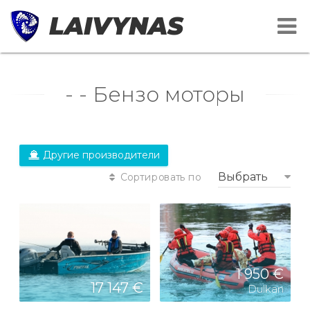
LAIVYNAS
- - Бензо моторы
Другие производители
Выбрать
Сортировать по
1 950 €
17 147 €
Dulkan