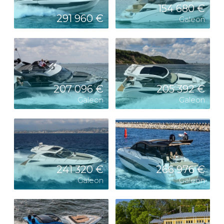
154 680 €
291 960 €
Galeon
207 096 €
205 392 €
Galeon
Galeon
241 320 €
266 976 €
Galeon
Galeon