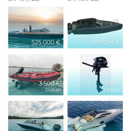
525 000 €
169 354 €
3 500 €
908 €
Dulkan
Tohatsu