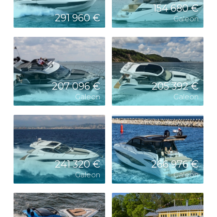
154 680 €
291 960 €
Galeon
207 096 €
205 392 €
Galeon
Galeon
241 320 €
266 976 €
Galeon
Galeon