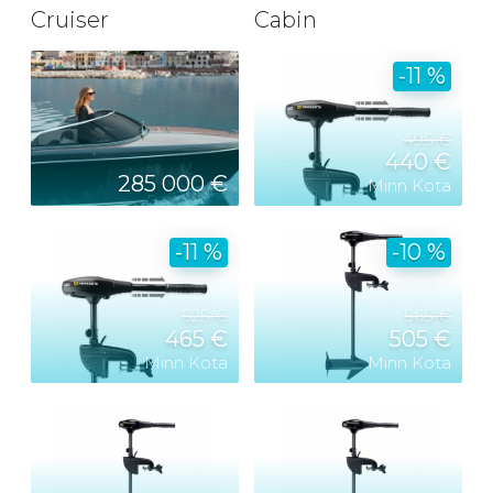
Cruiser
Cabin
-11 %
495 €
440 €
285 000 €
Minn Kota
-11 %
-10 %
525 €
565 €
465 €
505 €
Minn Kota
Minn Kota