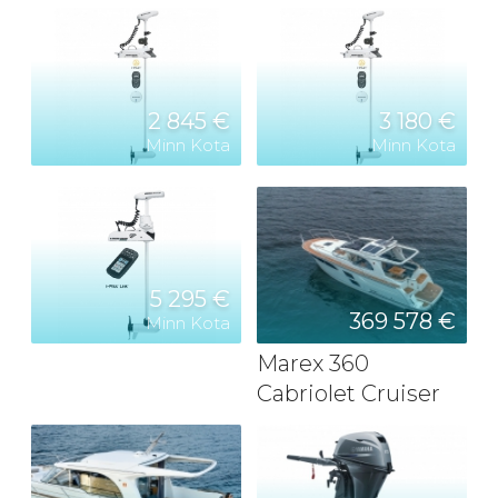
2 845 €
3 180 €
Minn Kota
Minn Kota
5 295 €
369 578 €
Minn Kota
Marex 360
Cabriolet Cruiser