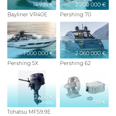
14 735 €
2 700 000 €
Bayliner VR40E
Pershing 70
1 000 000 €
2 060 000 €
Pershing 5X
Pershing 62
2 650 €
799 €
Tohatsu
Tohatsu MFS9.9E