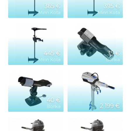
365 €
395 €
Minn Kota
Minn Kota
445 €
35 €
Minn Kota
Borika
40 €
2 199 €
Borika