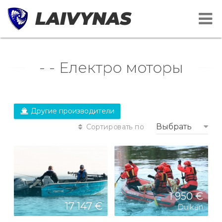
LAIVYNAS
- - Електро моторы
Другие производители
Выбрать
Сортировать по
1 950 €
17 147 €
Dulkan