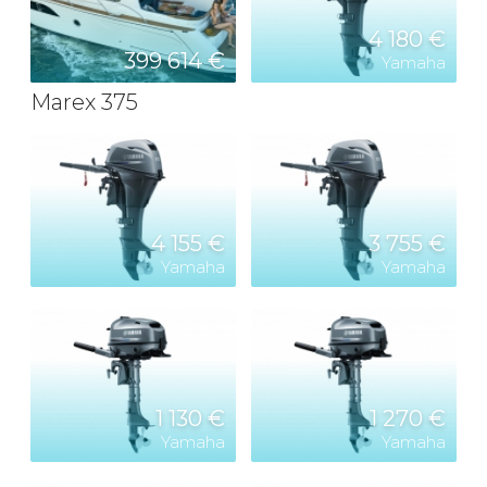
4 180 €
399 614 €
Yamaha
Marex 375
4 155 €
3 755 €
Yamaha
Yamaha
1 130 €
1 270 €
Yamaha
Yamaha