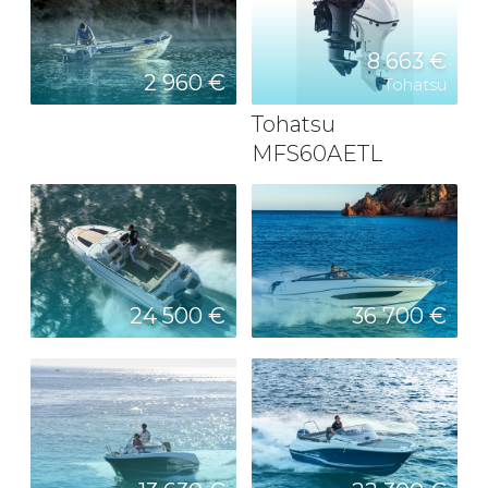
8 663 €
2 960 €
Tohatsu
Tohatsu
MFS60AETL
24 500 €
36 700 €