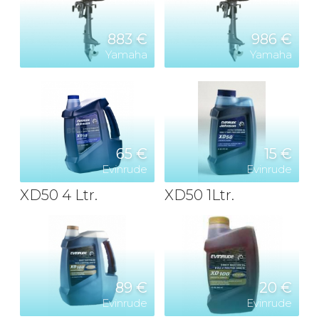
883 €
986 €
Yamaha
Yamaha
65 €
15 €
Evinrude
Evinrude
XD50 4 Ltr.
XD50 1Ltr.
89 €
20 €
Evinrude
Evinrude