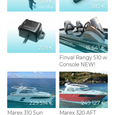
4 059 €
450 €
380 €
Yamaha
209 €
15 641 €
Finval Rangy 510 w
Console NEW!
229 514 €
249 127 €
Marex 310 Sun
Marex 320 AFT