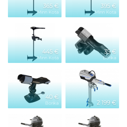
365 €
395 €
Minn Kota
Minn Kota
445 €
35 €
Minn Kota
Borika
40 €
2 199 €
Borika