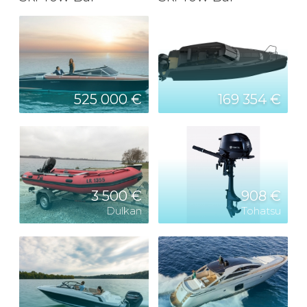
525 000 €
169 354 €
3 500 €
908 €
Dulkan
Tohatsu