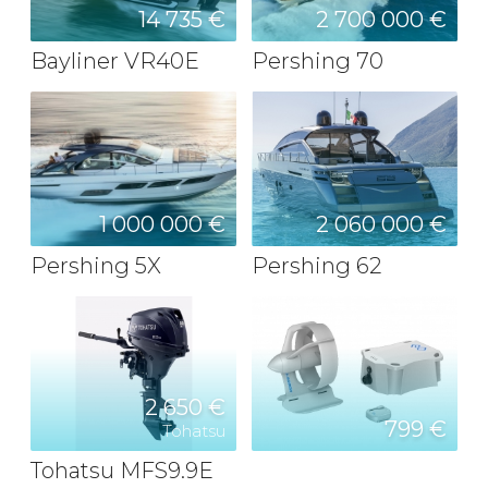
14 735 €
2 700 000 €
Bayliner VR40E
Pershing 70
1 000 000 €
2 060 000 €
Pershing 5X
Pershing 62
2 650 €
799 €
Tohatsu
Tohatsu MFS9.9E