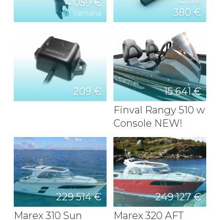
4 059 €
450 €
380 €
Yamaha
209 €
15 641 €
Finval Rangy 510 w
Console NEW!
229 514 €
249 127 €
Marex 310 Sun
Marex 320 AFT