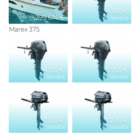
4 180 €
399 614 €
Yamaha
Marex 375
4 155 €
3 755 €
Yamaha
Yamaha
1 130 €
1 270 €
Yamaha
Yamaha