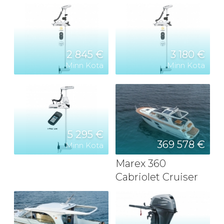
2 845 €
3 180 €
Minn Kota
Minn Kota
5 295 €
369 578 €
Minn Kota
Marex 360
Cabriolet Cruiser