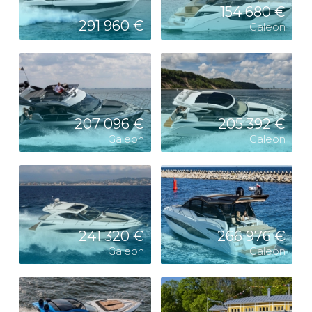
154 680 €
291 960 €
Galeon
207 096 €
205 392 €
Galeon
Galeon
241 320 €
266 976 €
Galeon
Galeon