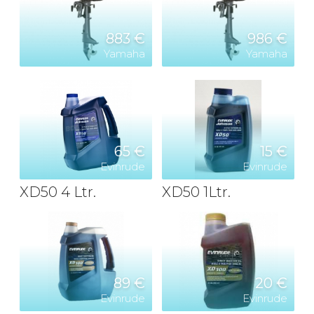
883 €
986 €
Yamaha
Yamaha
65 €
15 €
Evinrude
Evinrude
XD50 4 Ltr.
XD50 1Ltr.
89 €
20 €
Evinrude
Evinrude