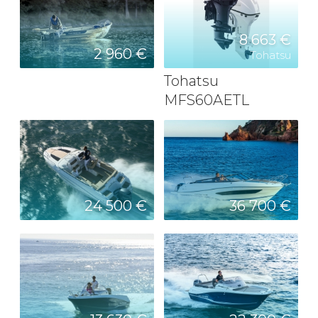
8 663 €
2 960 €
Tohatsu
Tohatsu
MFS60AETL
24 500 €
36 700 €