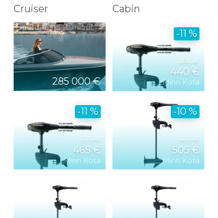
Cruiser
Cabin
-11 %
495 €
440 €
285 000 €
Minn Kota
-11 %
-10 %
525 €
565 €
465 €
505 €
Minn Kota
Minn Kota